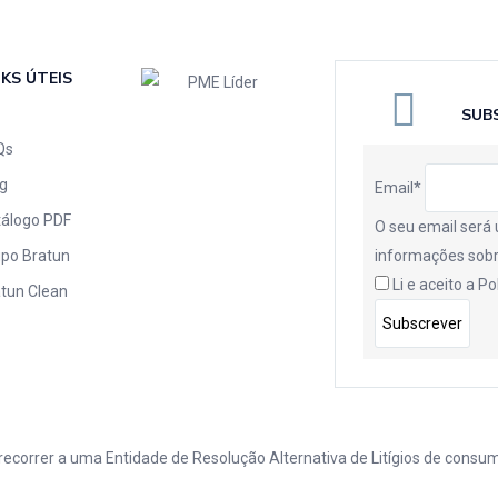
NKS ÚTEIS
SUB
Qs
g
Email*
tálogo PDF
O seu email será 
po Bratun
informações sobr
Li e aceito a
Po
tun Clean
recorrer a uma Entidade de Resolução Alternativa de Litígios de consu