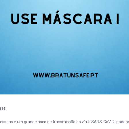
res.
essoas e um grande risco de transmissão do vírus SARS-CoV-2, podendo 