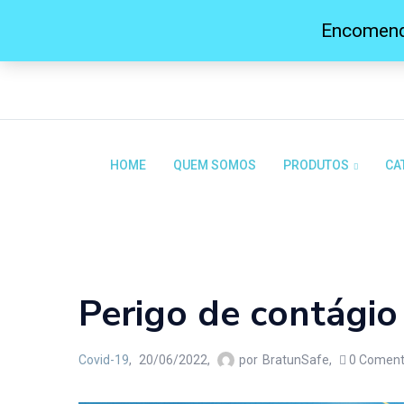
Encomenda
BEM-VINDO À BRATUNSAFE
HOME
QUEM SOMOS
PRODUTOS
CA
Blog
Home
/
Covid-19
Perigo de contágio
Covid-19
20/06/2022
por
BratunSafe
0
Coment