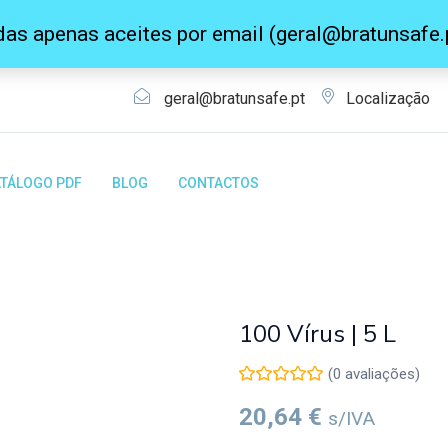
s apenas aceites por email (geral@bratunsafe.
A melhor escolha em produtos de Segurança!
geral@bratunsafe.pt
Localização
TÁLOGO PDF
BLOG
CONTACTOS
esinfeção
100 Vírus | 5 L
(
0
avaliações)
20,64
€
s/IVA