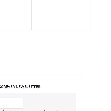
Dermo Ál
3
SCREVER NEWSLETTER