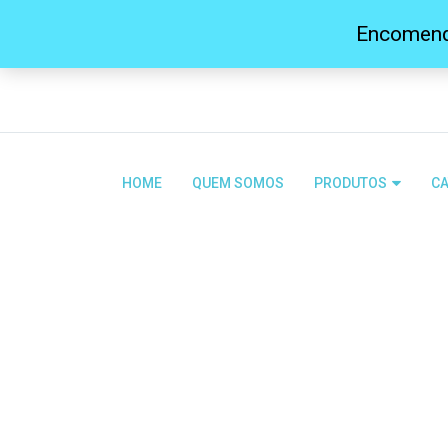
Encomenda
BEM-VINDO À BRATUNSAFE
HOME
QUEM SOMOS
PRODUTOS
CA
Produto
Início
Desinfetantes
Limpeza e D