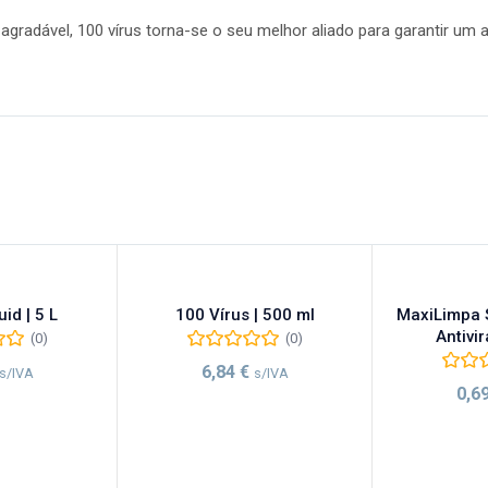
gradável, 100 vírus torna-se o seu melhor aliado para garantir um 
uid | 5 L
100 Vírus | 500 ml
MaxiLimpa S
Antivir
(0)
(0)
6,84
€
s/IVA
s/IVA
0,6