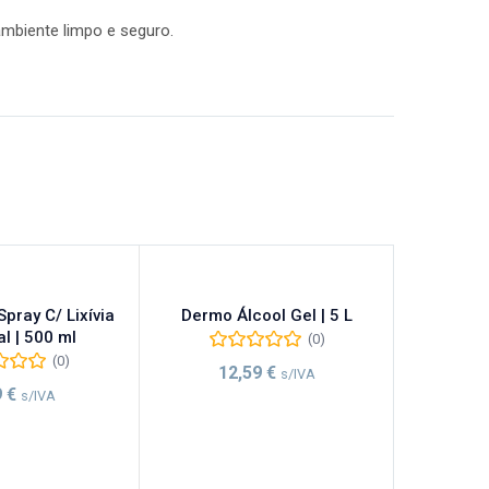
ambiente limpo e seguro.
pray C/ Lixívia
Dermo Álcool Gel | 5 L
al | 500 ml
(0)
(0)
12,59
€
s/IVA
9
€
s/IVA