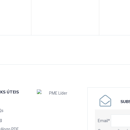
NKS ÚTEIS
SUB
Qs
g
Email*
tálogo PDF