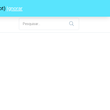
pt)
Ignorar