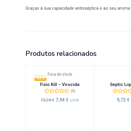
Graças à sua capacidade antisséptica e ao seu aroma a
Produtos relacionados
Fora de stock
-22%
Fisio Kill – Virucida
Septic Liq
(0)
7,94
€
9,72
€
10,24
€
s/IVA