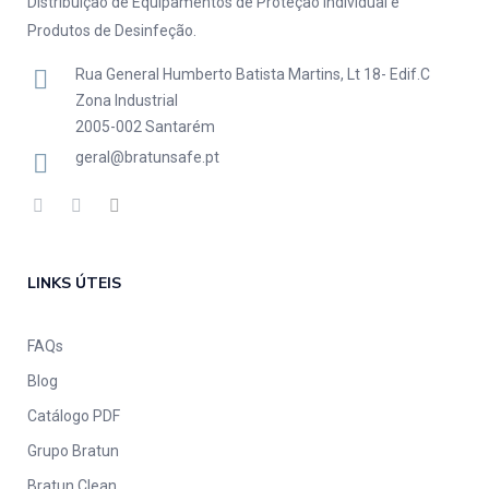
Distribuição de Equipamentos de Proteção Individual e
Produtos de Desinfeção.
Rua General Humberto Batista Martins, Lt 18- Edif.C
Zona Industrial
2005-002 Santarém
geral@bratunsafe.pt
LINKS ÚTEIS
FAQs
Blog
Catálogo PDF
Grupo Bratun
Bratun Clean