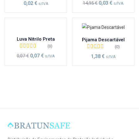
0,03
€
14,95
€
0,02
€
s/IVA
s/IVA
Luva Nitrilo Preta
Pijama Descartável
(0)
(0)
0,07
€
0,07
€
1,38
€
s/IVA
s/IVA