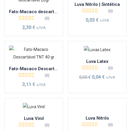
Luva Nitrilo | Sintética
(0)
Fato-Macaco descartável | TNT | 20gr
(0)
0,03
€
s/IVA
2,30
€
s/IVA
Luva Latex
(0)
Fato-Macaco Descartável | 40gr
(0)
0,04
€
0,05
€
s/IVA
3,11
€
s/IVA
Luva Nitrilo
Luva Vinil
(0)
(0)