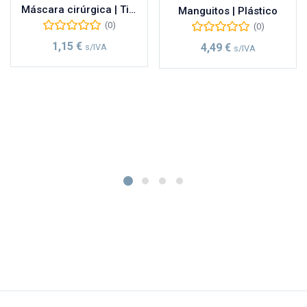
Máscara cirúrgica | Tipo IIR
Manguitos | Plástico
(0)
(0)
1,15
€
4,49
€
s/IVA
s/IVA