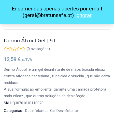
0
Dermo Álcool Gel | 5 L
Encomendas apenas aceites por email
Iniciar sessão
Registar-se
(geral@bratunsafe.pt)
Ignorar
Coloque o seu nome de utilizador e a password para entrar.
Dermo Álcool Gel | 5 L
(
0
avaliações)
12,59
€
s/IVA
Lembra-me
Esqueceu-se da password?
Dermo Álcool é um gel desinfetante de mãos biocida eficaz
contra atividade bacteriana , fungicida e virucida , que não deixa
resíduos.
A sua formulação emoliente garante uma camada protetora
mais eficaz , que outras soluções de desinfeção.
SKU:
Q30701010110020
Categorias:
Desinfetantes
Gel Desinfetante